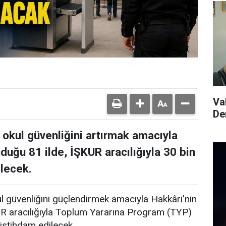
Va
De
i okul güvenliğini artırmak amacıyla
duğu 81 ilde, İŞKUR aracılığıyla 30 bin
ilecek.
ul güvenliğini güçlendirmek amacıyla Hakkâri'nin
UR aracılığıyla Toplum Yararına Program (TYP)
istihdam edilecek.