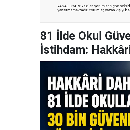
YASAL UYARI: Yazılan yorumlar hiçbir şekil
yansıtmamaktadır. Yorumlar, yazan kişiyi bağl
81 İlde Okul Güve
İstihdam: Hakkâri