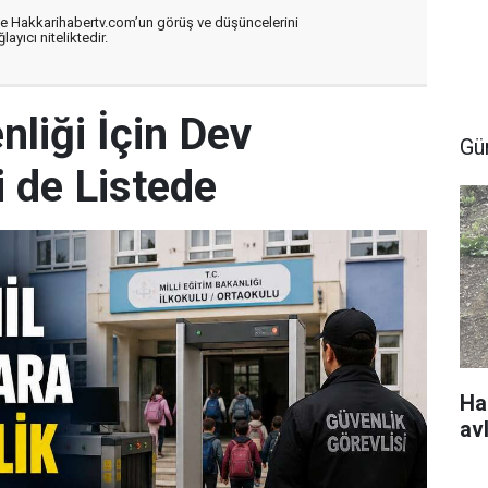
de Hakkarihabertv.com’un görüş ve düşüncelerini
ayıcı niteliktedir.
nliği İçin Dev
Gü
 de Listede
Ha
av