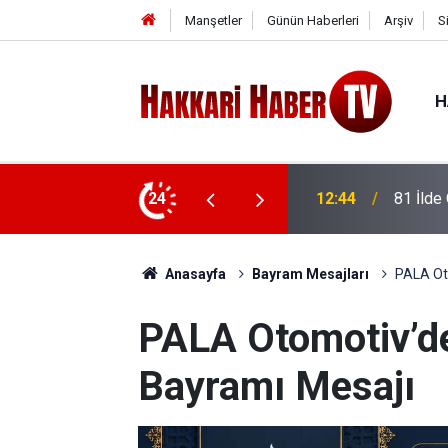
Manşetler
Günün Haberleri
Arşiv
S
H
İstihdam: Hakkâri de Listede
24
12:24
AK Part
Anasayfa
Bayram Mesajları
PALA Ot
PALA Otomotiv’d
Bayramı Mesajı