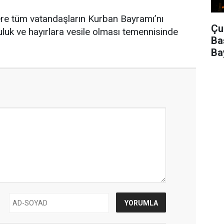
ere tüm vatandaşların Kurban Bayramı’nı
Çu
luk ve hayırlara vesile olması temennisinde
Ba
Ba