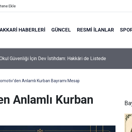
itene Ekle
AKKARI HABERLERI
GÜNCEL
RESMI İLANLAR
SPO
i Heyetinden Başkan Fahri Şakar'a Ziyaret
omotiv’den Anlamlı Kurban Bayramı Mesajı
en Anlamlı Kurban
Ba