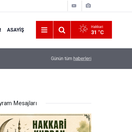
Hakkari
R
ASAYIŞ
31 °C
12:10
Başkan Hayva, Büyükçiftlik'te gönüllere dokund
Günün tüm
haberleri
yram Mesajları