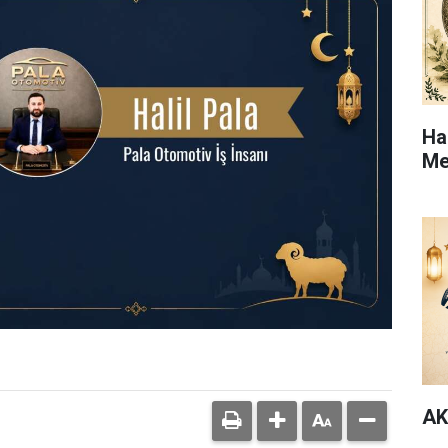
Ha
Me
AK