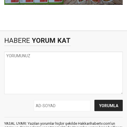
HABERE
YORUM KAT
YASAL UYARI: Yazılan yorumlar hiçbir şekilde Hakkarihabertv.com’un