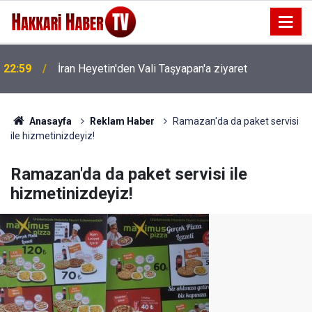
22:59
İran Heyetin'den Vali Taşyapan'a ziyaret
22:53
İran Sınırında 7 Kilo 720 Gram Eroin ele geçirildi
Anasayfa
Reklam Haber
Ramazan'da da paket servisi
ile hizmetinizdeyiz!
Ramazan'da da paket servisi ile
hizmetinizdeyiz!