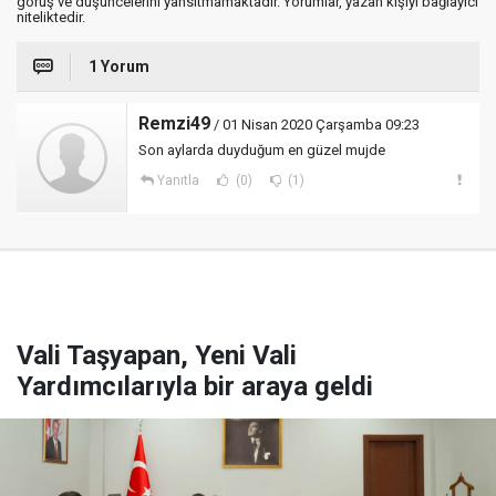
görüş ve düşüncelerini yansıtmamaktadır. Yorumlar, yazan kişiyi bağlayıcı
niteliktedir.
1 Yorum
Remzi49
/ 01 Nisan 2020 Çarşamba 09:23
Son aylarda duyduğum en güzel mujde
Yanıtla
(0)
(1)
Vali Taşyapan, Yeni Vali
Yardımcılarıyla bir araya geldi