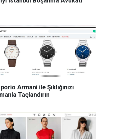
 İyi İstanbul Boşanma Avukatı
porio Armani ile Şıklığınızı
manla Taçlandırın