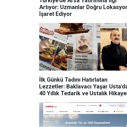
Türkiye’de Arsa Yatırımına İlgi
Artıyor: Uzmanlar Doğru Lokasyo
İşaret Ediyor
İlk Günkü Tadını Hatırlatan
Lezzetler: Baklavacı Yaşar Usta'd
40 Yıllık Tedarik ve Ustalık Hikaye