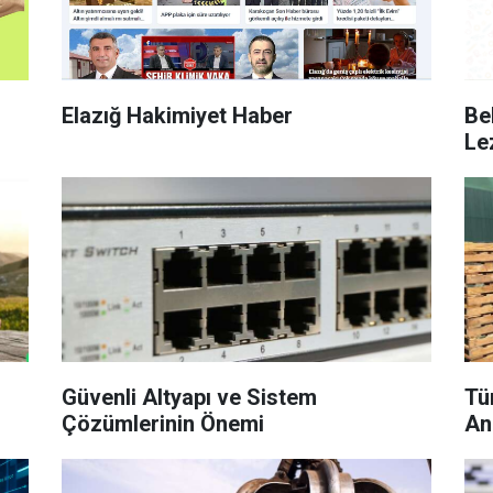
Elazığ Hakimiyet Haber
Be
Le
Güvenli Altyapı ve Sistem
Tür
Çözümlerinin Önemi
An