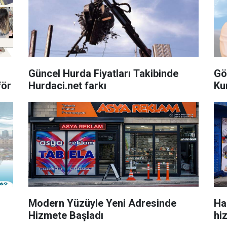
Güncel Hurda Fiyatları Takibinde
Gö
för
Hurdaci.net farkı
Ku
Modern Yüzüyle Yeni Adresinde
Ha
Hizmete Başladı
hi