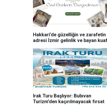
Hakkari’de güzelliğin ve zarafetin
adresi İzmir gelinlik ve bayan kua
Irak Turu Başlıyor: Bubıvan
Turizm’den kaçırılmayacak fırsat