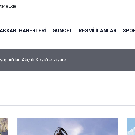
itene Ekle
AKKARI HABERLERI
GÜNCEL
RESMI İLANLAR
SPO
şyapan Akbulut Köyü’nü ziyaret etti