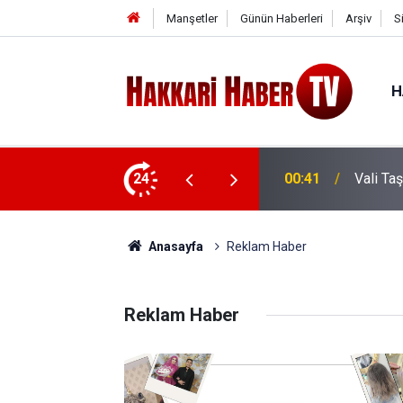
Manşetler
Günün Haberleri
Arşiv
S
H
e ziyaret
24
00:37
Vali Ta
Anasayfa
Reklam Haber
Reklam Haber