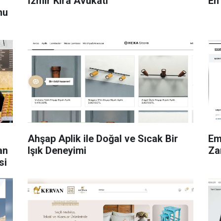
İzmir Kira Avukatı
En
nu
Ahşap Aplik ile Doğal ve Sıcak Bir
Em
an
Işık Deneyimi
Za
si