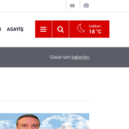
Hakkari
R
ASAYIŞ
18 °C
00:32
Vali Taşyapan Kaymaklı Köyü’nü ziyaret etti
Günün tüm
haberleri