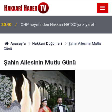
20:40
CHP heyetinden Hakkari HATSO'ya ziyaret
20:36
İhtiyaç Sahibi Engellilere umut olan bağış
Anasayfa
Hakkari Düğünleri
Şahin Ailesinin Mutlu
Günü
Şahin Ailesinin Mutlu Günü