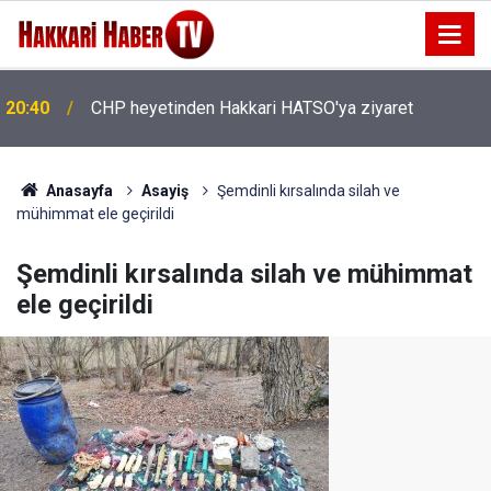
l
20:40
CHP heyetinden Hakkari HATSO'ya ziyaret
Anasayfa
Asayiş
Şemdinli kırsalında silah ve
mühimmat ele geçirildi
Şemdinli kırsalında silah ve mühimmat
ele geçirildi