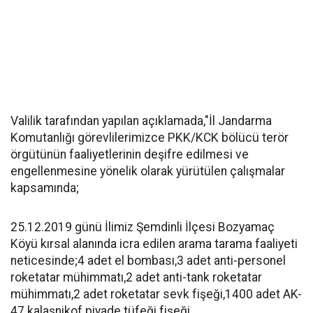
Valilik tarafından yapılan açıklamada,"​İl Jandarma
Komutanlığı görevlilerimizce PKK/KCK bölücü terör
örgütünün faaliyetlerinin deşifre edilmesi ve
engellenmesine yönelik olarak yürütülen çalışmalar
kapsamında;
25.12.2019 günü İlimiz Şemdinli İlçesi Bozyamaç
Köyü kırsal alanında icra edilen arama tarama faaliyeti
neticesinde;4 adet el bombası,3 adet anti-personel
roketatar mühimmatı,2 adet anti-tank roketatar
mühimmatı,2 adet roketatar sevk fişeği,1400 adet AK-
47 kalaşnikof piyade tüfeği fişeği,