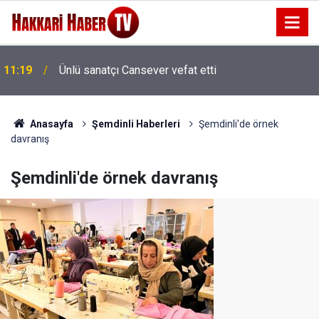
11:19
Ünlü sanatçı Cansever vefat etti
Vuslat, ruhun dünya hayatında iken Allah’a
11:16
ulaştırılmasıdır
Anasayfa
Şemdinli Haberleri
Şemdinli'de örnek
davranış
Şemdinli'de örnek davranış