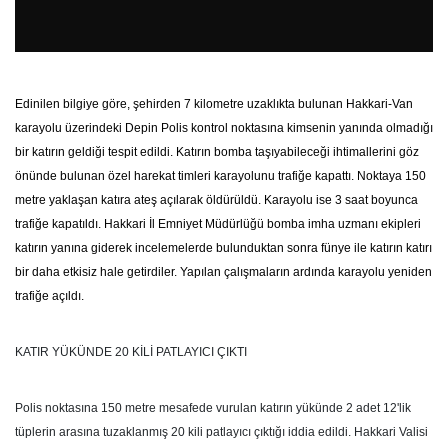
Edinilen bilgiye göre, şehirden 7 kilometre uzaklıkta bulunan Hakkari-Van
karayolu üzerindeki Depin Polis kontrol noktasına kimsenin yanında olmadığı
bir katırın geldiği tespit edildi. Katırın bomba taşıyabileceği ihtimallerini göz
önünde bulunan özel harekat timleri karayolunu trafiğe kapattı. Noktaya 150
metre yaklaşan katıra ateş açılarak öldürüldü. Karayolu ise 3 saat boyunca
trafiğe kapatıldı. Hakkari İl Emniyet Müdürlüğü bomba imha uzmanı ekipleri
katırın yanına giderek incelemelerde bulunduktan sonra fünye ile katırın katırı
bir daha etkisiz hale getirdiler. Yapılan çalışmaların ardında karayolu yeniden
trafiğe açıldı.
KATIR YÜKÜNDE 20 KİLİ PATLAYICI ÇIKTI
Polis noktasına 150 metre mesafede vurulan katırın yükünde 2 adet 12'lik
tüplerin arasına tuzaklanmış 20 kili patlayıcı çıktığı iddia edildi. Hakkari Valisi