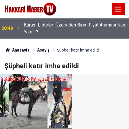
Kurum Listeleri Üzerinden Birim Fiyat Araması Nasıl
20:49
Yapılır?
20:40
CHP heyetinden Hakkari HATSO'ya ziyaret
Anasayfa
Asayiş
Şüpheli katır imha edildi
Şüpheli katır imha edildi