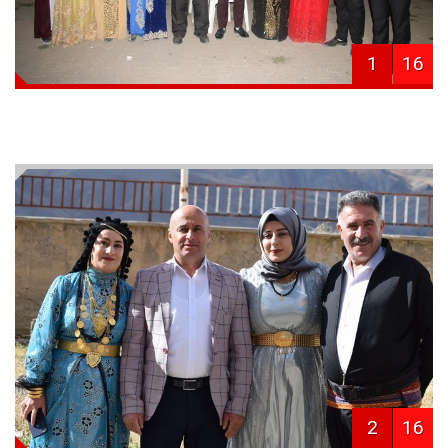
1
16
2
16