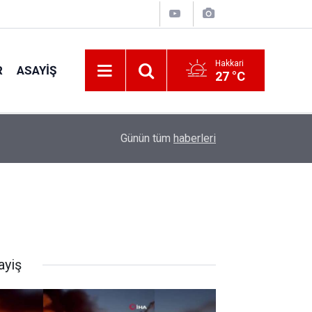
Hakkari
R
ASAYIŞ
27 °C
01:18
Çukurca Gençlik Merkezi’nde Yaz Kulübü Coşku
Günün tüm
haberleri
ayiş