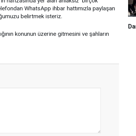
rın hafızasında yer alan ahlaksız birçok
telefondan
WhatsApp ihbar hattımızla paylaşan
ğumuzu belirtmek isteriz.
Da
ğının konunun üzerine gitmesini ve şahların