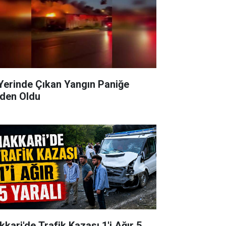
 Yerinde Çıkan Yangın Paniğe
den Oldu
kkari'de Trafik Kazası 1'i Ağır 5