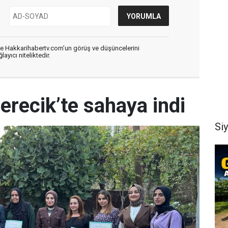
de Hakkarihabertv.com’un görüş ve düşüncelerini
ayıcı niteliktedir.
erecik’te sahaya indi
Si