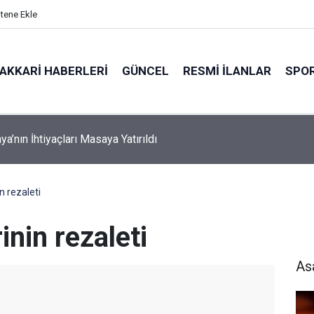
itene Ekle
AKKARI HABERLERI
GÜNCEL
RESMI İLANLAR
SPO
a’nın İhtiyaçları Masaya Yatırıldı
n rezaleti
inin rezaleti
As