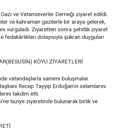
Gazi ve Vatanseverler Derneği ziyaret edildi.
leler ve kahraman gazilerle bir araya gelerek,
nı vurguladı. Ziyaretten sonra şehitlik ziyaret
re fedakârlıkları dolayısıyla şükran duyguları
AR(BESÜSİN) KÖYÜ ZİYARETLERİ
nde vatandaşlarla samimi buluşmalar
 Başkanı Recep Tayyip Erdoğan’ın selamlarını
erini takdim etti.
i’ne taziye ziyaretinde bulunarak birlik ve
RETİ