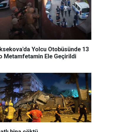
ksekova'da Yolcu Otobüsünde 13
lo Metamfetamin Ele Geçirildi
atlı bina çöktü