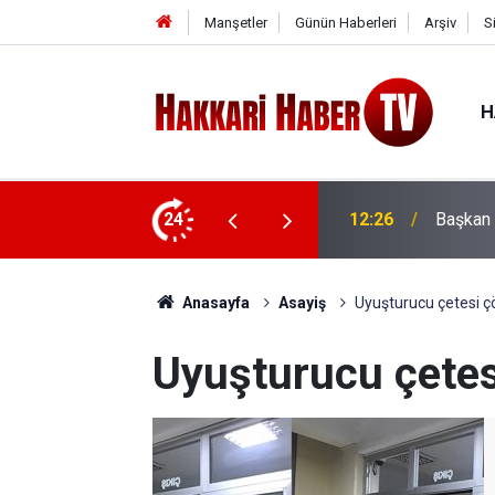
Manşetler
Günün Haberleri
Arşiv
S
H
ili Töre'ye ziyaret
24
12:13
PKK İlk
Anasayfa
Asayiş
Uyuşturucu çetesi çö
Uyuşturucu çetesi