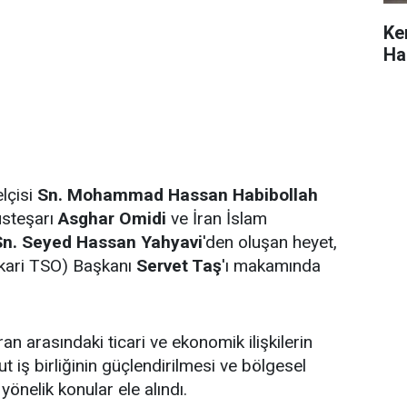
Ke
Hab
lçisi
Sn. Mohammad Hassan Habibollah
üsteşarı
Asghar Omidi
ve İran İslam
Sn. Seyed Hassan Yahyavi
'den oluşan heyet,
kkari TSO) Başkanı
Servet Taş
'ı makamında
İran arasındaki ticari ve ekonomik ilişkilerin
ut iş birliğinin güçlendirilmesi ve bölgesel
yönelik konular ele alındı.