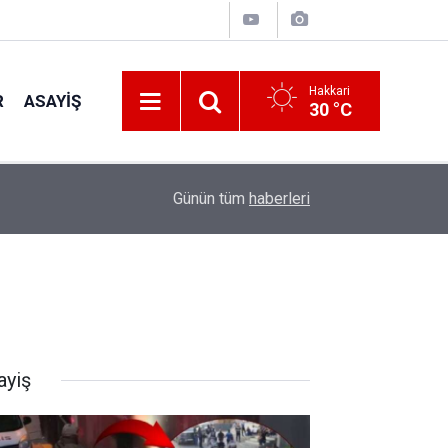
Hakkari
R
ASAYIŞ
30 °C
12:09
Serê Kaniyê'ye büyük dönüş başlıyor: İlk kafile y
Günün tüm
haberleri
ayiş