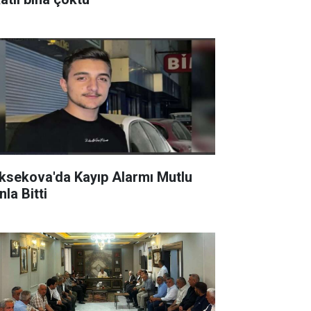
ksekova'da Kayıp Alarmı Mutlu
la Bitti