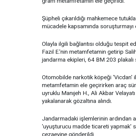
gram metamfetamin ele geçirildi.
Şüpheli çıkarıldığı mahkemece tutukla
mücadele kapsamında soruşturmayı de
Olayla ilgili bağlantısı olduğu tespit e
Fazıl E.'nin metamfetamin getirip Salih
jandarma ekipleri, 64 BM 203 plakalı 
Otomobilde narkotik köpeği ‘Vicdan' i
metamfetamin ele geçirirken araç sür
uyruklu Manıjeh H., Ali Akbar Velayatı 
yakalanarak gözaltına alındı.
Jandarmadaki işlemlerinin ardından adl
'uyuşturucu madde ticareti yapmak' 
cezaevine gönderildi