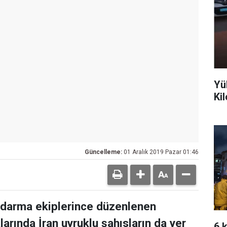
Yü
Ki
Güncelleme:
01 Aralık 2019 Pazar 01:46
andarma ekiplerince düzenlenen
rında İran uyruklu şahısların da yer
6 k