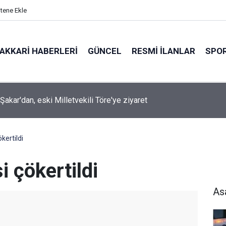
itene Ekle
AKKARI HABERLERI
GÜNCEL
RESMI İLANLAR
SPO
 Aşamada Erbil ve Süleymaniye'de silah bırakacak
kertildi
 çökertildi
As