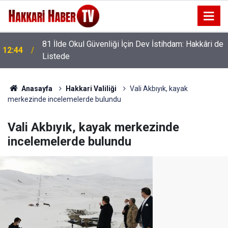
81 İlde Okul Güvenliği İçin Dev İstihdam: Hakkâri de
12:44
Listede
12:24
AK Parti Heyetinden Başkan Fahri Şakar'a Ziyaret
Anasayfa
Hakkari Valiliği
Vali Akbıyık, kayak
merkezinde incelemelerde bulundu
Vali Akbıyık, kayak merkezinde
incelemelerde bulundu