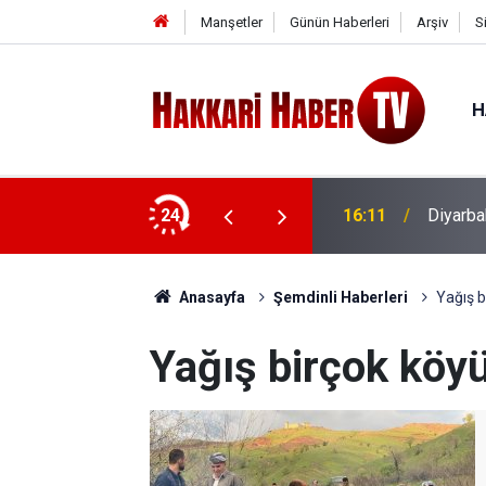
Manşetler
Günün Haberleri
Arşiv
S
H
24
16:11
Diyarba
Anasayfa
Şemdinli Haberleri
Yağış b
Yağış birçok köyü