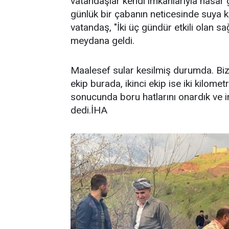
vatandaşlar kendi imkanlarıyla hasar 
günlük bir çabanın neticesinde suya 
vatandaş, "İki üç gündür etkili olan 
meydana geldi.
Maalesef sular kesilmiş durumda. Biz v
ekip burada, ikinci ekip ise iki kilom
sonucunda boru hatlarını onardık ve 
dedi.İHA