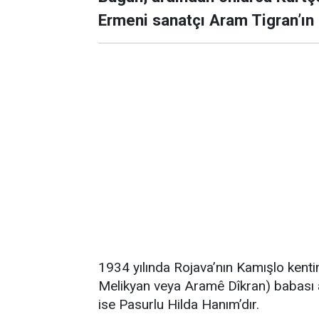
Ermeni sanatçı Aram Tigran’ın
1934 yılında Rojava’nın Kamışlo kent
Melikyan veya Aramê Dîkran) babası as
ise Pasurlu Hilda Hanım’dır.