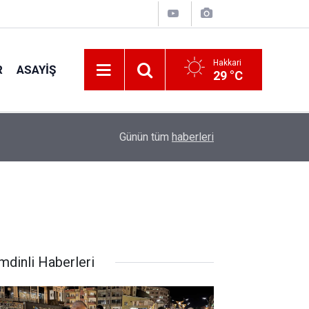
Hakkari
R
ASAYIŞ
29 °C
16:02
Mardinspor’dan Dev Altyapı Hamlesi: Genç Yete
Günün tüm
haberleri
mdinli Haberleri