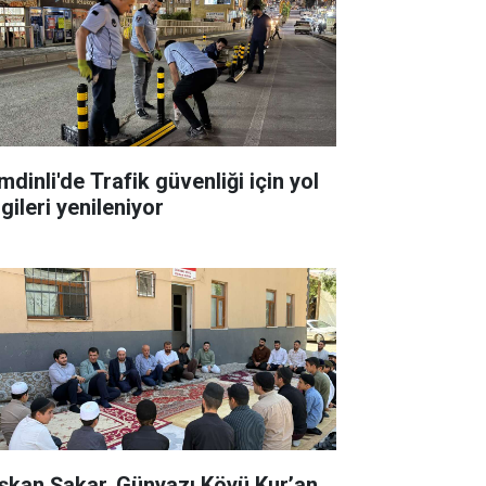
dinli'de Trafik güvenliği için yol
gileri yenileniyor
şkan Şakar, Günyazı Köyü Kur’an