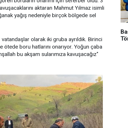
gören boruların onarımı için seferber oldu. 3
kavuşacaklarını aktaran Mahmut Yılmaz isimli
sağanak yağış nedeniyle birçok bölgede sel
Ba
Tö
atandaşlar olarak iki gruba ayrıldık. Birinci
etre ötede boru hatlarını onarıyor. Yoğun çaba
inşallah bu akşam sularımıza kavuşacağız"