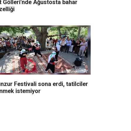
t Gölleri'nde Ağustosta bahar
elliği
zur Festivali sona erdi, tatilciler
nmek istemiyor