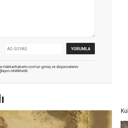
de Hakkarihabertv.com’un görüş ve düşüncelerini
ayıcı niteliktedir.
ı
Kü