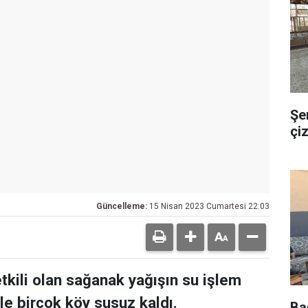
Şem
çiz
Güncelleme:
15 Nisan 2023 Cumartesi 22:03
etkili olan sağanak yağışın su işlem
le birçok köy susuz kaldı.
Ba