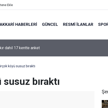
itene Ekle
AKKARI HABERLERI
GÜNCEL
RESMI İLANLAR
SPO
kır dahil 17 kentte anket
irçok köyü susuz bıraktı
 susuz bıraktı
Şe