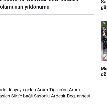
Sa
 ölümünün yıldönümü.
güz
Mun
dö
inde dünyaya gelen Aram Tigran’ın (Aram
len Siirt’e bağlı Sasonlu Ardeşir Beg, annesi