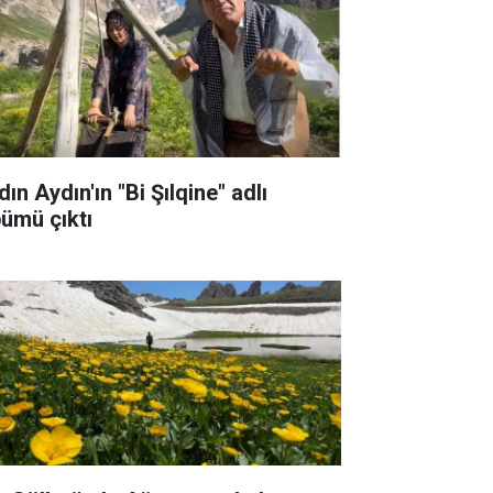
ın Aydın'ın "Bi Şılqine" adlı
bümü çıktı