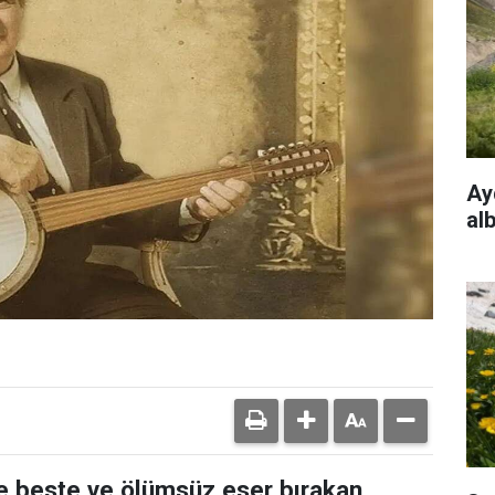
Ayd
al
e beste ve ölümsüz eser bırakan