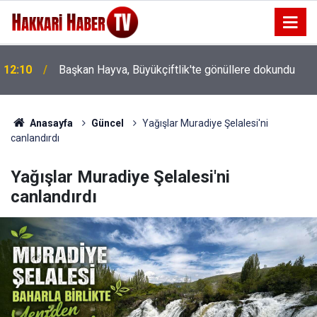
11:47
Van'da Tüp Bebek tedavisinde başarı oranı artıyor
Anasayfa
Güncel
Yağışlar Muradiye Şelalesi'ni
canlandırdı
Yağışlar Muradiye Şelalesi'ni
canlandırdı