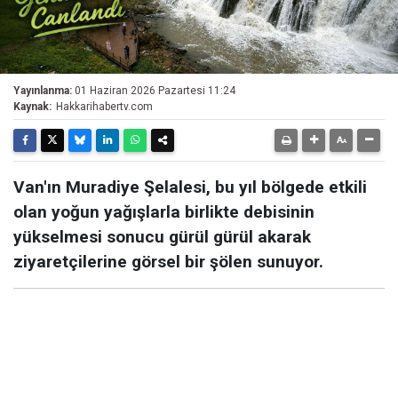
Yayınlanma:
01 Haziran 2026 Pazartesi 11:24
Kaynak:
Hakkarihabertv.com
Van'ın Muradiye Şelalesi, bu yıl bölgede etkili
olan yoğun yağışlarla birlikte debisinin
yükselmesi sonucu gürül gürül akarak
ziyaretçilerine görsel bir şölen sunuyor.