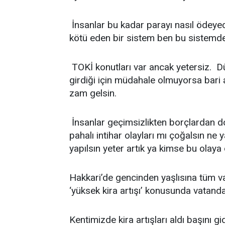
İnsanlar bu kadar parayı nasıl ödeyec
kötü eden bir sistem ben bu sistemde
TOKİ konutları var ancak yetersiz. Dü
girdiği için müdahale olmuyorsa bari a
zam gelsin.
İnsanlar geçimsizlikten borçlardan do
pahalı intihar olayları mı çoğalsın ne 
yapılsın yeter artık ya kimse bu olay
Hakkari’de gencinden yaşlısına tüm va
‘yüksek kira artışı’ konusunda vatandaş
Kentimizde kira artışları aldı başını g