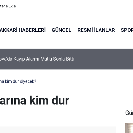
itene Ekle
AKKARI HABERLERI
GÜNCEL
RESMI İLANLAR
SPO
va'da Kayıp Alarmı Mutlu Sonla Bitti
ına kim dur diyecek?
larına kim dur
Gü