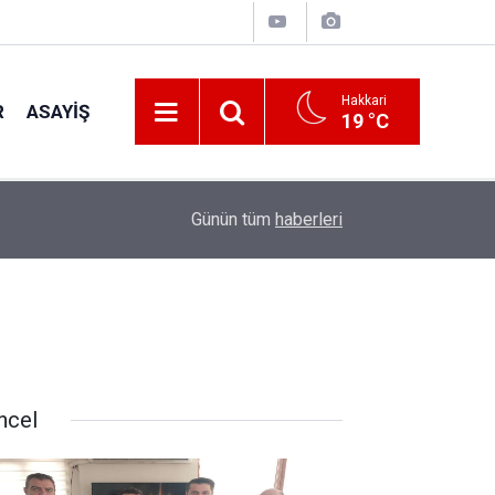
Hakkari
R
ASAYIŞ
19 °C
23:50
Hakkâri İl Müftülüğünden kız öğrencilere yaz k
Günün tüm
haberleri
ncel