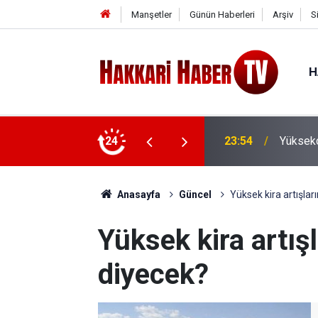
Manşetler
Günün Haberleri
Arşiv
S
H
24
23:54
Yükseko
Anasayfa
Güncel
Yüksek kira artışlar
Yüksek kira artış
diyecek?