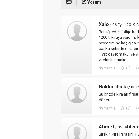
25 Yorum
Xalo
/ 06 Eylül 2019 
Ben iğneden ipliğe kada
1200 tl kiraya verdim.
nevresimine kaşığına ka
başka şehirde olsa en 
Fiyat gayet makul ve v
vicdanlı olmalıdır.
Yanıtla
(1)
Hakkârihalki
/ 05 E
Bu krizde kiralari fırsa
döner..
Yanıtla
(0)
Ahmet
/ 05 Eylül 20
Bırakın Kira Parasını 1