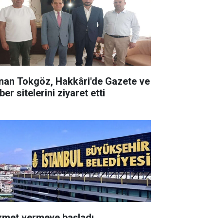
nan Tokgöz, Hakkâri'de Gazete ve
er sitelerini ziyaret etti
zmet vermeye başladı