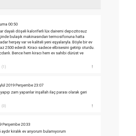
Cuma 00:50
r dayalı döşeli kaloriferli lüx dairemi depozitosuz
 İçinde bulaşık makinasından termosifonuna hatta
dar herşey var ve kaliteli yeni eşyalarıyla. Böyle bir ev
az 2500 ederdi. Kiracı sadece elbisesini getirip oturdu.
icdanlı. Bence hem kiracı hem ev sahibi dürüst ve
(1)
ylül 2019 Perşembe 23:07
t yapıp zam yapanlar inşallah ilaç parası olarak geri
(0)
19 Perşembe 20:33
,5 aydır kiralık ev arıyorum bulamıyorum