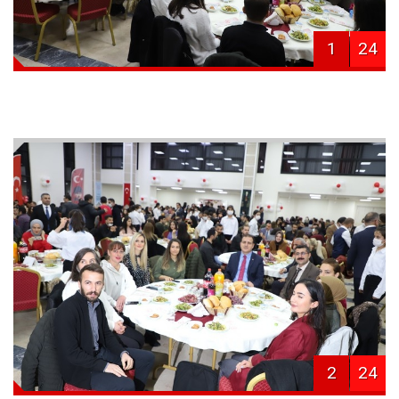
1
24
2
24