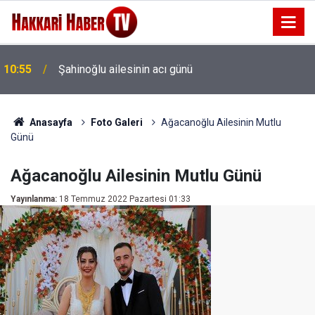
Derecik’te rahatsızlanan 83 yaşındaki hasta
10:44
helikopter ambulansla Yüksekova’ya sevk edildi
Anasayfa
Foto Galeri
Ağacanoğlu Ailesinin Mutlu
Günü
Ağacanoğlu Ailesinin Mutlu Günü
Yayınlanma:
18 Temmuz 2022 Pazartesi 01:33