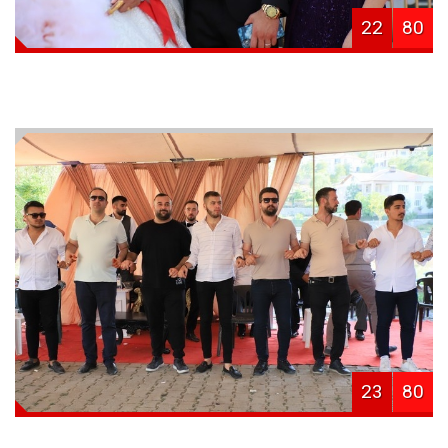
22
80
23
80