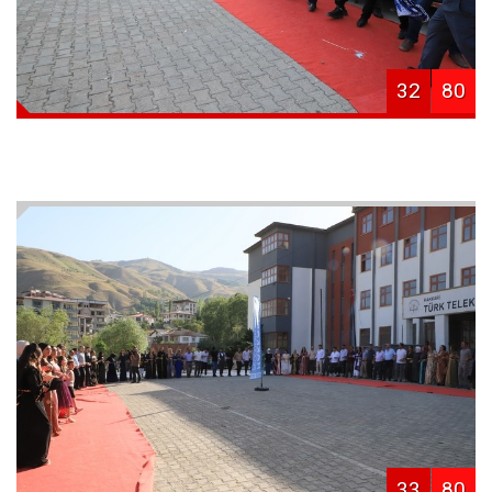
32
80
33
80