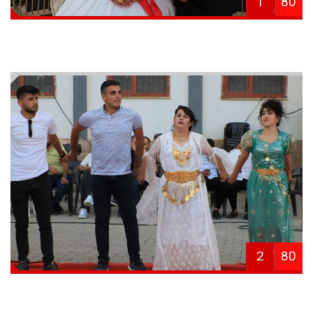
1
80
2
80