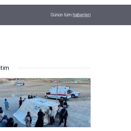
11:32
Hakkâri'de Gençlere AFAD'dan Afet Bilinci ve ça
Günün tüm
haberleri
itim