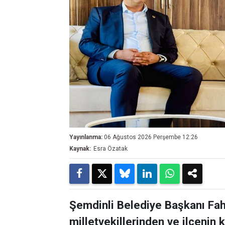
Yayınlanma:
06 Ağustos 2026 Perşembe 12:26
Kaynak:
Esra Özatak
Şemdinli Belediye Başkanı Fa
milletvekillerinden ve ilçenin