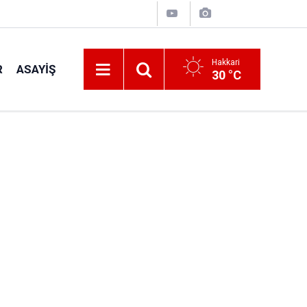
Hakkari
R
ASAYIŞ
30 °C