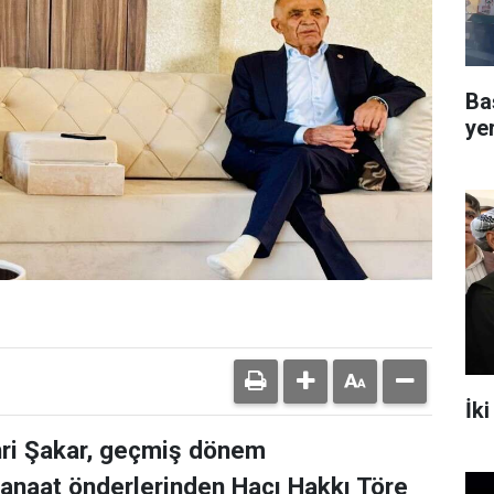
Ba
ye
İki
hri Şakar, geçmiş dönem
 kanaat önderlerinden Hacı Hakkı Töre