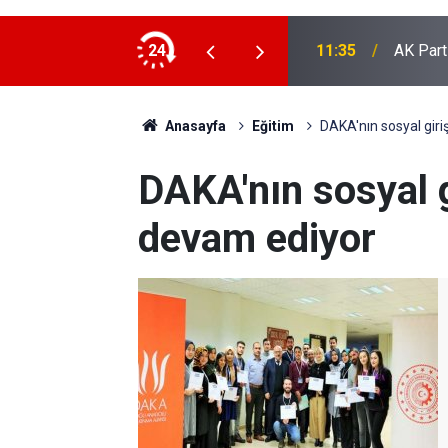
or: İlk kafile yola çıkıyor
24
11:35
AK Part
Anasayfa
Eğitim
DAKA'nın sosyal giri
DAKA'nın sosyal g
devam ediyor