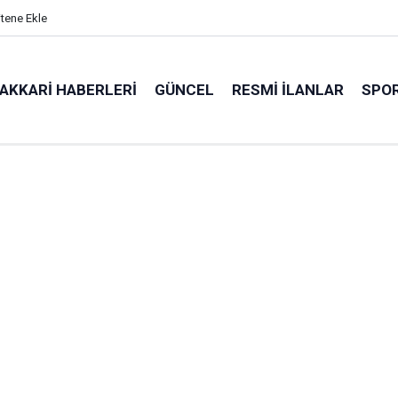
itene Ekle
AKKARI HABERLERI
GÜNCEL
RESMI İLANLAR
SPO