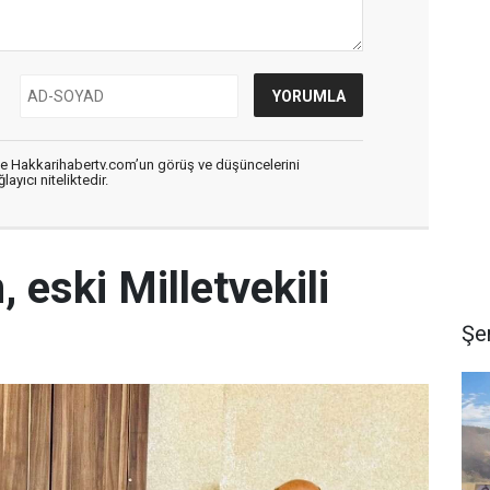
de Hakkarihabertv.com’un görüş ve düşüncelerini
ayıcı niteliktedir.
 eski Milletvekili
Şe