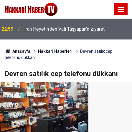
22:59
İran Heyetin'den Vali Taşyapan'a ziyaret
22:53
İran Sınırında 7 Kilo 720 Gram Eroin ele geçirildi
Anasayfa
Hakkari Haberleri
Devren satılık cep
telefonu dükkanı
Devren satılık cep telefonu dükkanı