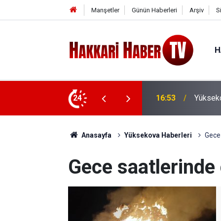
Manşetler
Günün Haberleri
Arşiv
S
H
ı bağlantı yolu yenilendi
24
16:48
AHBAP'ı
Anasayfa
Yüksekova Haberleri
Gece 
Gece saatlerinde