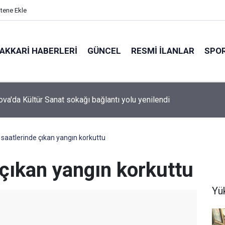
itene Ekle
AKKARI HABERLERI
GÜNCEL
RESMI İLANLAR
SPO
n Faaliyetleri Durduruldu
saatlerinde çıkan yangın korkuttu
 çıkan yangın korkuttu
Yü