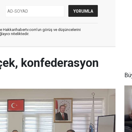
de Hakkarihabertv.com’un görüş ve düşüncelerini
ayıcı niteliktedir.
çek, konfederasyon
Büy