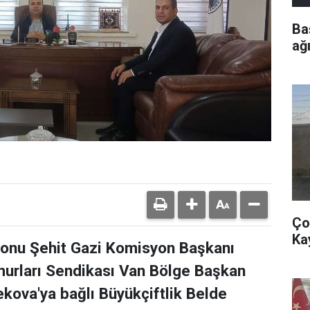
Ba
ağı
Ço
Ka
onu Şehit Gazi Komisyon Başkanı
emurları Sendikası Van Bölge Başkan
kova'ya bağlı Büyükçiftlik Belde