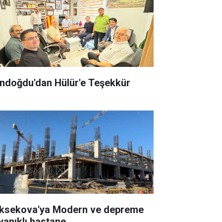
ndoğdu'dan Hülür'e Teşekkür
ksekova'ya Modern ve depreme
yanıklı hastane