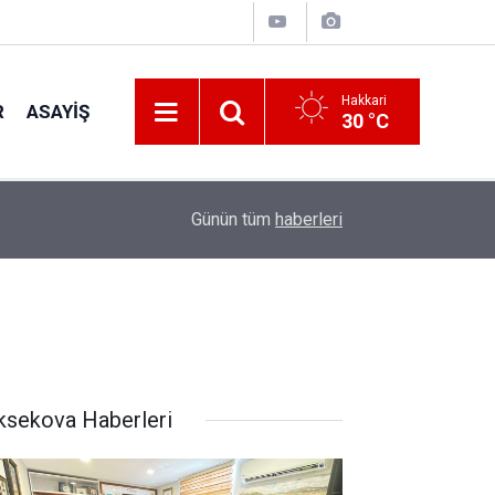
Hakkari
R
ASAYIŞ
30 °C
16:43
KGK'dan Adalet Bakanı Gürlek'e yasa taslağı
Günün tüm
haberleri
ksekova Haberleri