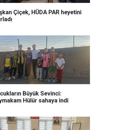
şkan Çiçek, HÜDA PAR heyetini
rladı
cukların Büyük Sevinci:
ymakam Hülür sahaya indi