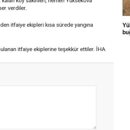
z kalan köy sakinleri, hemen Yüksekova
er verdiler.
den itfaiye ekipleri kısa sürede yangına
Yü
bu
lanan itfaiye ekiplerine teşekkür ettiler. İHA