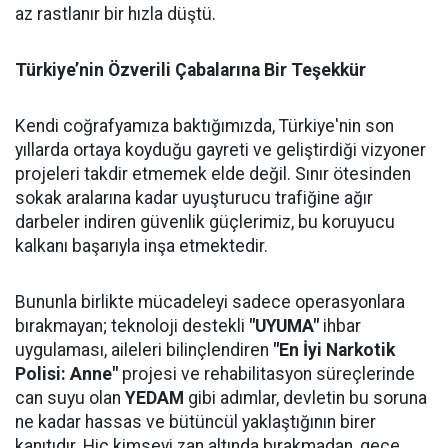
az rastlanır bir hızla düştü.
Türkiye’nin Özverili Çabalarına Bir Teşekkür
​Kendi coğrafyamıza baktığımızda, Türkiye'nin son
yıllarda ortaya koyduğu gayreti ve geliştirdiği vizyoner
projeleri takdir etmemek elde değil. Sınır ötesinden
sokak aralarına kadar uyuşturucu trafiğine ağır
darbeler indiren güvenlik güçlerimiz, bu koruyucu
kalkanı başarıyla inşa etmektedir.
​Bununla birlikte mücadeleyi sadece operasyonlara
bırakmayan; teknoloji destekli
"UYUMA"
ihbar
uygulaması, aileleri bilinçlendiren
"En İyi Narkotik
Polisi: Anne"
projesi ve rehabilitasyon süreçlerinde
can suyu olan
YEDAM
gibi adımlar, devletin bu soruna
ne kadar hassas ve bütüncül yaklaştığının birer
kanıtıdır. Hiç kimseyi zan altında bırakmadan, gece