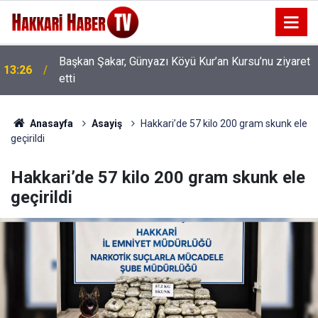
Başkan Şakar, Günyazı Köyü Kur’an Kursu’nu ziyaret
13:26
etti
81 İlde Okul Güvenliği İçin Dev İstihdam: Hakkâri de
12:44
Listede
Anasayfa
Asayiş
Hakkari’de 57 kilo 200 gram skunk ele
geçirildi
Hakkari’de 57 kilo 200 gram skunk ele
geçirildi