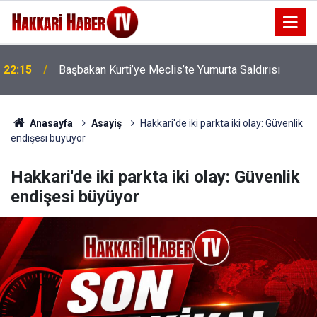
22:15
Başbakan Kurti’ye Meclis’te Yumurta Saldırısı
22:07
İran'dan Hürmüz Boğazı İçin Yeni Şart
Anasayfa
Asayiş
Hakkari'de iki parkta iki olay: Güvenlik
endişesi büyüyor
Hakkari'de iki parkta iki olay: Güvenlik
endişesi büyüyor