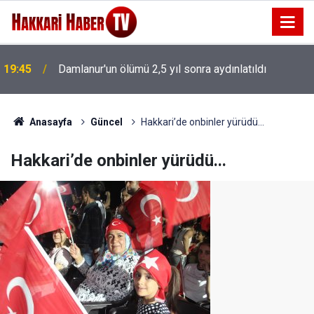
Vali Taşyapan, Kaymaklı ve Akbulut Köylerini ziyaret
19:40
etti
Anasayfa
Güncel
Hakkari’de onbinler yürüdü...
Hakkari’de onbinler yürüdü...