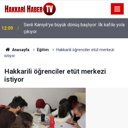
AK Parti Hakkâri Teşkilatı Esendere'de kadınlarla
11:35
buluştu
Anasayfa
Eğitim
Hakkarili öğrenciler etüt merkezi
istiyor
Hakkarili öğrenciler etüt merkezi
istiyor