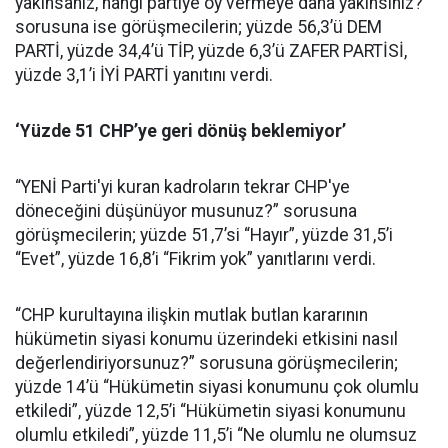
yakınsanız, hangi partiye oy vermeye daha yakınsınız?”
sorusuna ise görüşmecilerin; yüzde 56,3’ü DEM
PARTİ, yüzde 34,4’ü TİP, yüzde 6,3’ü ZAFER PARTİSİ,
yüzde 3,1’i İYİ PARTİ yanıtını verdi.
‘Yüzde 51 CHP’ye geri dönüş beklemiyor’
“YENİ Parti'yi kuran kadroların tekrar CHP'ye
döneceğini düşünüyor musunuz?” sorusuna
görüşmecilerin; yüzde 51,7’si “Hayır”, yüzde 31,5’i
“Evet”, yüzde 16,8’i “Fikrim yok” yanıtlarını verdi.
“CHP kurultayına ilişkin mutlak butlan kararının
hükümetin siyasi konumu üzerindeki etkisini nasıl
değerlendiriyorsunuz?” sorusuna görüşmecilerin;
yüzde 14’ü “Hükümetin siyasi konumunu çok olumlu
etkiledi”, yüzde 12,5’i “Hükümetin siyasi konumunu
olumlu etkiledi”, yüzde 11,5’i “Ne olumlu ne olumsuz