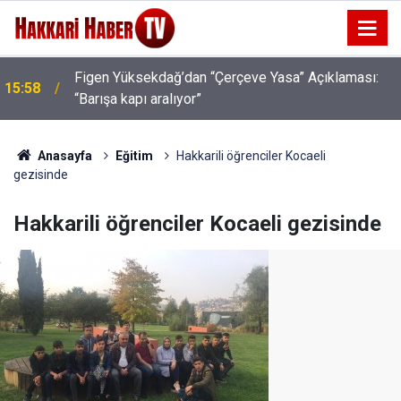
Rojin Kabaiş, Hiranur Aygar ve Kıvanç Uman’ın
15:03
Ailelerini Hedef Alan Şüphelilere Operasyon
Anasayfa
Eğitim
Hakkarili öğrenciler Kocaeli
gezisinde
Hakkarili öğrenciler Kocaeli gezisinde