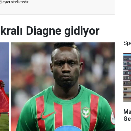
ayıcı niteliktedir.
ralı Diagne gidiyor
Sp
Ma
Ge