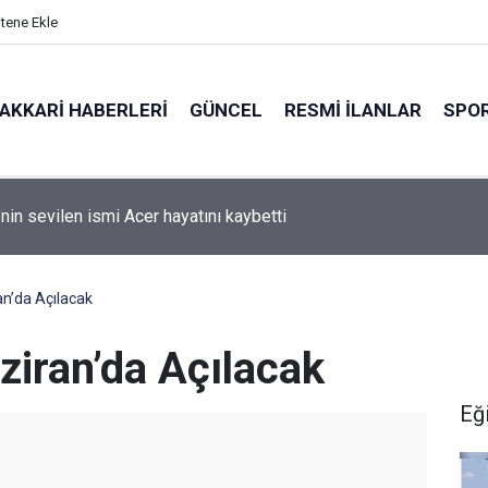
itene Ekle
AKKARI HABERLERI
GÜNCEL
RESMI İLANLAR
SPO
natçı Cansever vefat etti
an’da Açılacak
ziran’da Açılacak
Eğ