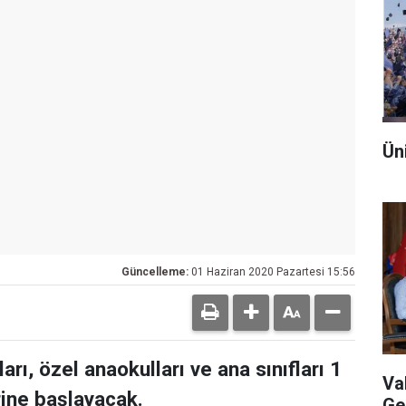
Üni
Güncelleme:
01 Haziran 2020 Pazartesi 15:56
rı, özel anaokulları ve ana sınıfları 1
Va
rine başlayacak.
Ge