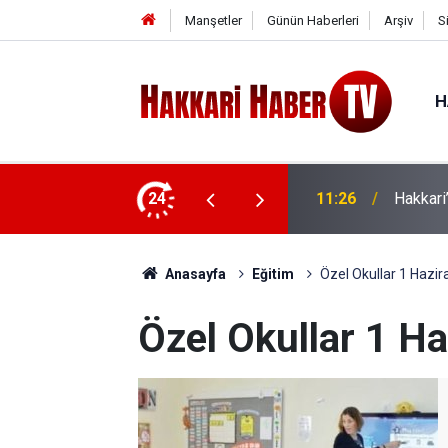
Manşetler
Günün Haberleri
Arşiv
S
H
atını kaybetti
24
11:19
Ünlü sa
Anasayfa
Eğitim
Özel Okullar 1 Hazir
Özel Okullar 1 Ha