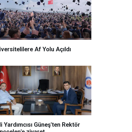
versitelilere Af Yolu Açıldı
li Yardımcısı Güneş'ten Rektör
nçcelep'e ziyaret