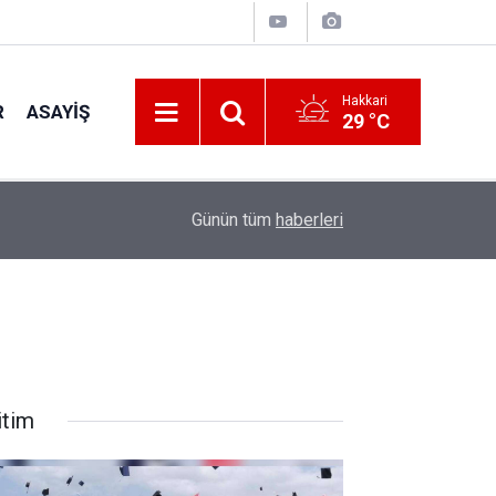
Hakkari
R
ASAYIŞ
29 °C
11:16
Vuslat, ruhun dünya hayatında iken Allah’a ulaştır
Günün tüm
haberleri
itim