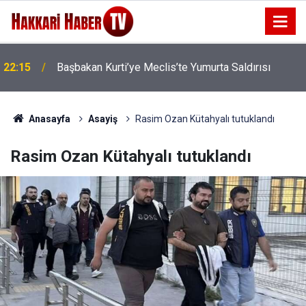
22:15
Başbakan Kurti’ye Meclis’te Yumurta Saldırısı
22:07
İran'dan Hürmüz Boğazı İçin Yeni Şart
Anasayfa
Asayiş
Rasim Ozan Kütahyalı tutuklandı
Rasim Ozan Kütahyalı tutuklandı