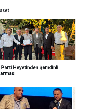
yaset
 Parti Heyetinden Şemdinli
karması