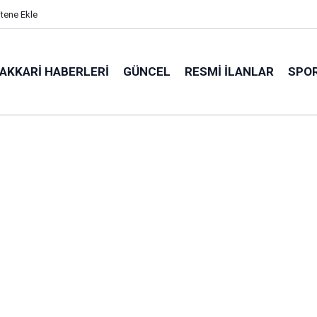
itene Ekle
AKKARI HABERLERI
GÜNCEL
RESMI İLANLAR
SPO