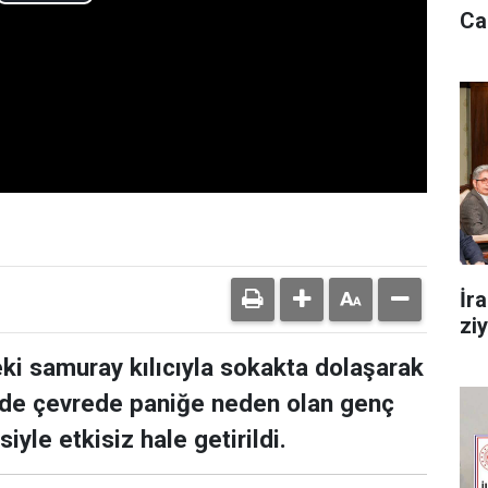
Play
Ca
Video
İr
zi
eki samuray kılıcıyla sokakta dolaşarak
de çevrede paniğe neden olan genç
iyle etkisiz hale getirildi.