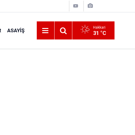
Hakkari
R
ASAYIŞ
31 °C