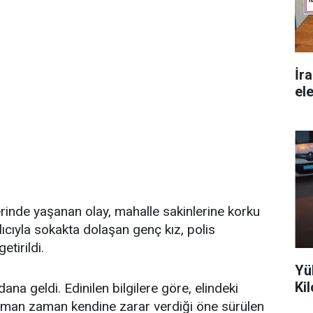
İr
ele
erinde yaşanan olay, mahalle sakinlerine korku
lıcıyla sokakta dolaşan genç kız, polis
etirildi.
Yü
Ki
na geldi. Edinilen bilgilere göre, elindeki
aman zaman kendine zarar verdiği öne sürülen