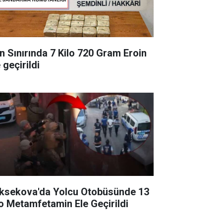
an Sınırında 7 Kilo 720 Gram Eroin
 geçirildi
ksekova'da Yolcu Otobüsünde 13
lo Metamfetamin Ele Geçirildi