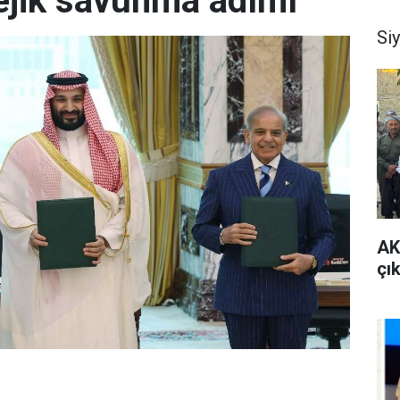
tejik savunma adımı
Si
AK
çı