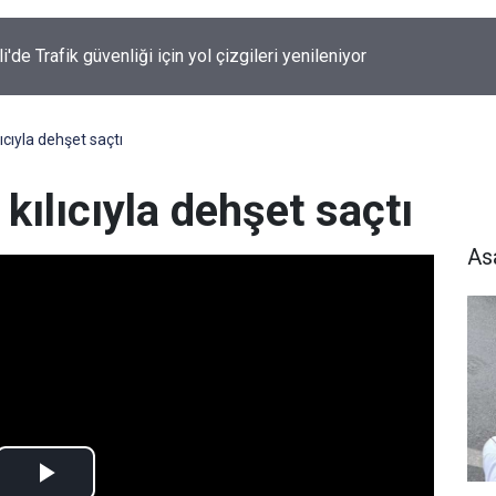
Şemdinli'de Trafik güvenliği için yol çizgileri yenileniyor
cıyla dehşet saçtı
ılıcıyla dehşet saçtı
As