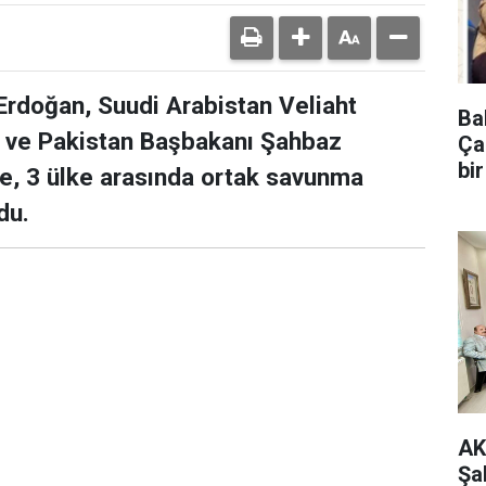
rdoğan, Suudi Arabistan Veliaht
Ba
ve Pakistan Başbakanı Şahbaz
Ça
bi
ede, 3 ülke arasında ortak savunma
du.
AK
Şa