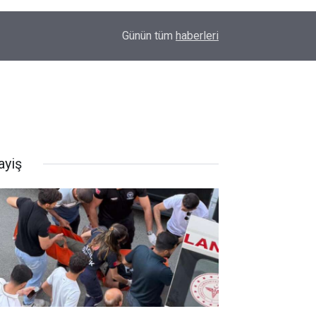
16:06
Gündoğdu'dan Hülür'e Teşekkür
Günün tüm
haberleri
ayiş