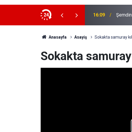
r Gençcelep'e ziyaret
24
16:09
Anasayfa
Asayiş
Sokakta samuray kılı
Sokakta samuray k