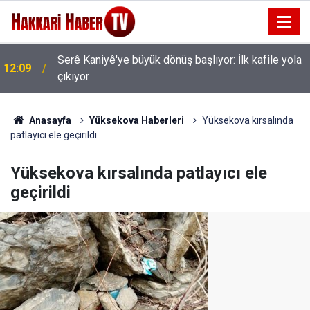
Serê Kaniyê'ye büyük dönüş başlıyor: İlk kafile yola
12:09
AK Parti Hakkâri Teşkilatı Esendere'de kadınlarla
çıkıyor
11:35
buluştu
Anasayfa
Yüksekova Haberleri
Yüksekova kırsalında
patlayıcı ele geçirildi
Yüksekova kırsalında patlayıcı ele
geçirildi