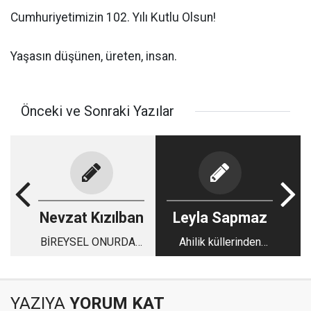
Cumhuriyetimizin 102. Yılı Kutlu Olsun!
Yaşasın düşünen, üreten, insan.
Önceki ve Sonraki Yazılar
Nevzat Kızılban
Leyla Sapmaz
BİREYSEL ONURDAN
Ahilik küllerinden
ULUSAL
doğar mı?
BAĞIMSIZLIĞA
YAZIYA
YORUM KAT