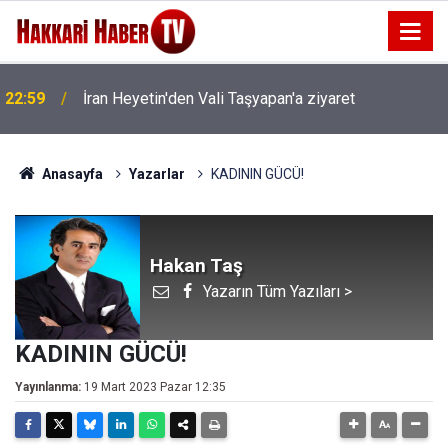
22:53
İran Sınırında 7 Kilo 720 Gram Eroin ele geçirildi
Anasayfa
Yazarlar
KADININ GÜCÜ!
Hakan Taş
Yazarın Tüm Yazıları >
KADININ GÜCÜ!
Yayınlanma:
19 Mart 2023 Pazar 12:35