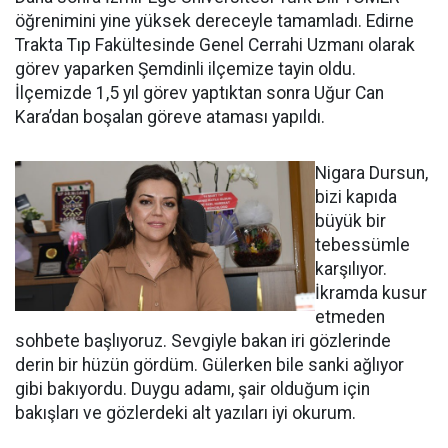
öğrenimini yine yüksek dereceyle tamamladı. Edirne
Trakta Tıp Fakültesinde Genel Cerrahi Uzmanı olarak
görev yaparken Şemdinli ilçemize tayin oldu.
İlçemizde 1,5 yıl görev yaptıktan sonra Uğur Can
Kara’dan boşalan göreve ataması yapıldı.
Nigara Dursun,
bizi kapıda
büyük bir
tebessümle
karşılıyor.
İkramda kusur
etmeden
sohbete başlıyoruz. Sevgiyle bakan iri gözlerinde
derin bir hüzün gördüm. Gülerken bile sanki ağlıyor
gibi bakıyordu. Duygu adamı, şair olduğum için
bakışları ve gözlerdeki alt yazıları iyi okurum.