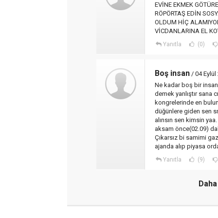
EVİNE EKMEK GÖTÜRE
RÖPÖRTAŞ EDİN SOSY
OLDUM HİÇ ALAMIYO
VİCDANLARINA EL KO
Yanıtla
(0)
Boş insan
/ 04 Eylü
Ne kadar boş bir insa
demek yanlıştır sana cn
kongrelerinde en bulun
düğünlere giden sen s
alınsın sen kimsin yaa.
aksam önce(02.09) da
Çıkarsız bi samimi gaz
ajanda alıp piyasa or
Yanıtla
(9)
Daha 