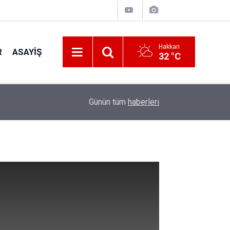
Hakkari
R
ASAYIŞ
32 °C
12:29
Kent Park’ta duyarsızlık: Temizlenen alanlar yeni
Günün tüm
haberleri