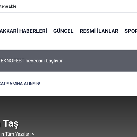
itene Ekle
AKKARI HABERLERI
GÜNCEL
RESMI İLANLAR
SPO
va’da çiftçinin imkânsızlık içindeki çözümü takdir topladı
KAPSAMINA ALINSIN!
 Taş
ın Tüm Yazıları >