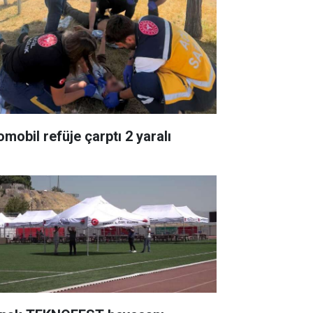
omobil refüje çarptı 2 yaralı