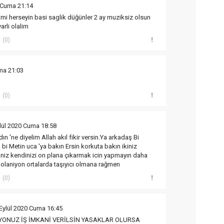
0 Cuma 21:14
imi herseyin basi saglik düğünler 2 ay muziksiz olsun
arli olalim
(0)
ma 21:03
(0)
lül 2020 Cuma 18:58
n 'ne diyelim Allah akıl fikir versin.Ya arkadaş Bi
bi Metin uca 'ya bakın Ersin korkuta bakın ikiniz
niz kendinizi on plana çıkarmak icin yapmayın daha
laniyon ortalarda taşıyıcı olmana rağmen
(0)
Eylül 2020 Cuma 16:45
ONUZ İŞ İMKANİ VERİLSİN YASAKLAR OLURSA