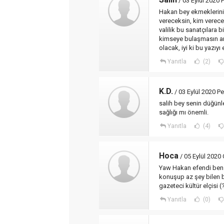
/ 03 Eylül 2020
Hakan bey ekmeklerini
vereceksin, kim verece
valilik bu sanatçılara 
kimseye bulaşmasın ama
olacak, iyi ki bu yazıy
Yanıtla
(2)
K.D.
/ 03 Eylül 2020 P
salih bey senin düğünl
sağlığı mı önemli.
Yanıtla
(4)
Hoca
/ 05 Eylül 2020
Yaw Hakan efendi ben 
konuşup az şey bilen b
gazeteci kültür elçisi 
Yanıtla
(0)