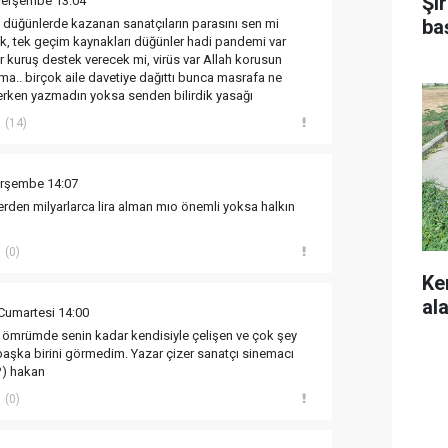
Şı
 Perşembe 13:04
ba
 düğünlerde kazanan sanatçıların parasını sen mi
k, tek geçim kaynakları düğünler hadi pandemi var
bir kuruş destek verecek mi, virüs var Allah korusun
.. birçok aile davetiye dağıttı bunca masrafa ne
ı erken yazmadın yoksa senden bilirdik yasağı
(14)
erşembe 14:07
erden milyarlarca lira alman mıo önemli yoksa halkın
(0)
Ke
ala
 Cumartesi 14:00
ömrümde senin kadar kendisiyle çelişen ve çok şey
aşka birini görmedim. Yazar çizer sanatçı sinemacı
(?) hakan
(0)