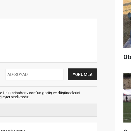
Ot
de Hakkarihabertv.com’un görüş ve düşüncelerini
ayıcı niteliktedir.