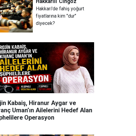
Hakkarili
Cingöz
Hakkari'de fahiş yoğurt
fiyatlarına kim "dur"
diyecek?
jin Kabaiş, Hiranur Aygar ve
vanç Uman’ın Ailelerini Hedef Alan
phelilere Operasyon