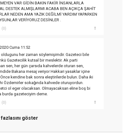
MEYEN VAR GİDİN BAKIN FAKİR İNSANLARLA
AL DESTEK ALMIŞLARMI ACABA BEN AÇIKÇA ŞAHİT
RLAR NEDEN AMA YAZIK DEĞİLMİ YARDIM YAPARKEN
YSUNLAR VERİYORUZ DESİNLER .
(0)
l 2020 Cuma 11:52
n oldugunu her zaman söylemişimdir. Gazeteci bile
kü Gazetecilik kutsal bir meslektir. Ak parti
an sen, her gün çarsıda kahvelerde oturan sen,
mdide Bakana mesaj veriyor Hakkari yasaklar içine
 Önce kendine bak sonra eleştirilerde bulun. Daha iki
hi Özdemirler sokağında kahvede oturuyordun.
etci ol eger olacaksan. Olmayacaksan eline boş bi
da burda gazeteciyim deme.
(0)
fazlasını göster