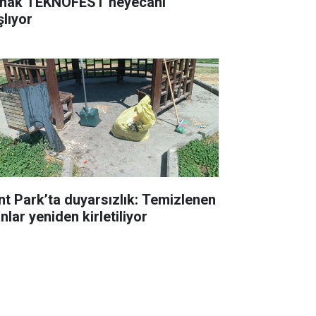
rnak TEKNOFEST heyecanı
şlıyor
nt Park’ta duyarsızlık: Temizlenen
nlar yeniden kirletiliyor