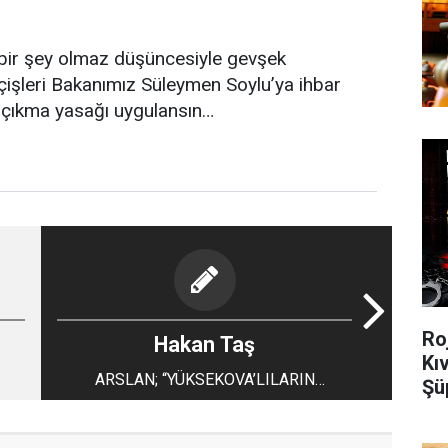
bir şey olmaz düşüncesiyle gevşek
çişleri Bakanımız Süleymen Soylu’ya ihbar
 çıkma yasağı uygulansın…
Ro
Hakan Taş
Kı
ARSLAN; “YÜKSEKOVA’LILARIN
Şü
EMRİNDEYİZ”