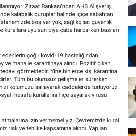
llanmıyor. Ziraat Bankası’ndan AHS Alışveriş
de kalabalık guruplar halinde içiçe sabahtan
tanemizde boş yer yok, sağlıkçılar, güvenlik
de kurallara uyulsun diye çaba harcarken bazıları
at edenlerin çoğu kovid-19 hastalığından
y ve mahalle karantinaya alındı. Pozitif çıkan
tedavi görmektedir. Yine binlerce kişi karantina
dirler. Tüm bu olumsuz gelişmeler sürerken
izi kolumuzu sallayarak caddelerde turluyoruz.
yal mesafe kurallarını hiçe sayarak virüsü
ye atmalarına izin vermemeliyiz. Çevremizde kural
imiz risk ve tehlike kapsamına alındı. Yapılan