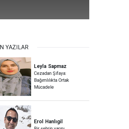
N YAZILAR
Leyla
Sapmaz
​Cezadan Şifaya:
Bağımlılıkta Ortak
Mücadele
Erol
Hanlıgil
Bir şehrin yarını