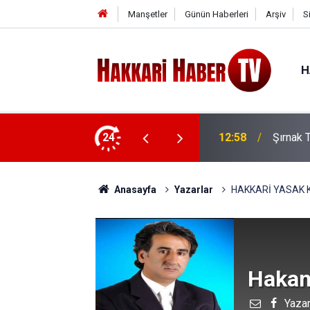
Manşetler
Günün Haberleri
Arşiv
S
H
lıyor
24
12:53
Yükseko
Anasayfa
Yazarlar
HAKKARİ YASAK 
Hakan
Yazar