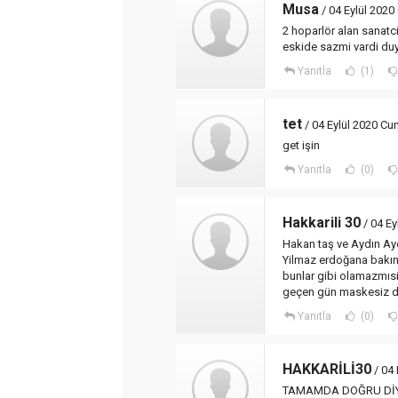
Musa
/ 04 Eylül 202
2 hoparlör alan sanatc
eskide sazmi vardi duy
Yanıtla
(1)
tet
/ 04 Eylül 2020 Cu
get işin
Yanıtla
(0)
Hakkarili 30
/ 04 Ey
Hakan taş ve Aydın Aydı
Yilmaz erdoğana bakın 
bunlar gibi olamazmısi
geçen gün maskesiz do
Yanıtla
(0)
HAKKARİLİ30
/ 04 
TAMAMDA DOĞRU DİY