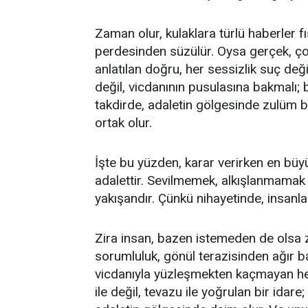
Zaman olur, kulaklara türlü haberler fıs
perdesinden süzülür. Oysa gerçek, ç
anlatılan doğru, her sessizlik suç değ
değil, vicdanının pusulasına bakmalı; bi
takdirde, adaletin gölgesinde zulüm büy
ortak olur.
İşte bu yüzden, karar verirken en büy
adalettir. Sevilmemek, alkışlanmamak 
yakışandır. Çünkü nihayetinde, insanlar
Zira insan, bazen istemeden de olsa zo
sorumluluk, gönül terazisinden ağır b
vicdanıyla yüzleşmekten kaçmayan her
ile değil, tevazu ile yoğrulan bir idar