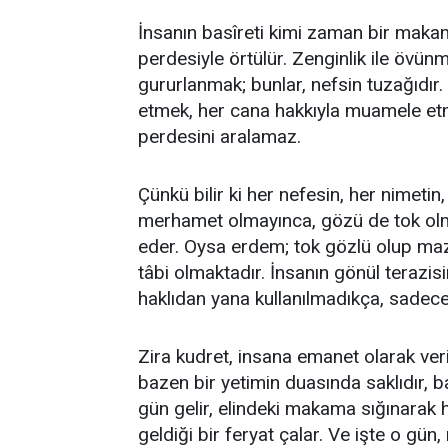
İnsanın basîreti kimi zaman bir maka
perdesiyle örtülür. Zenginlik ile övün
gururlanmak; bunlar, nefsin tuzağıdır.
etmek, her cana hakkıyla muamele etmek
perdesini aralamaz.
Çünkü bilir ki her nefesin, her nimeti
merhamet olmayınca, gözü de tok olm
eder. Oysa erdem; tok gözlü olup ma
tâbi olmaktadır. İnsanın gönül terazis
haklıdan yana kullanılmadıkça, sadece
Zira kudret, insana emanet olarak verili
bazen bir yetimin duasında saklıdır, ba
gün gelir, elindeki makama sığınarak 
geldiği bir feryat çalar. Ve işte o gün