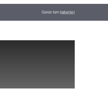
00:32
Vali Taşyapan Kaymaklı Köyü’nü ziyaret etti
Günün tüm
haberleri