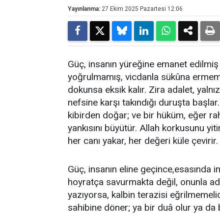
Yayınlanma:
27 Ekim 2025 Pazartesi 12:06
Güç, insanın yüreğine emanet edilmiş e
yoğrulmamış, vicdanla sükûna ermemişs
dokunsa eksik kalır. Zira adalet, yaln
nefsine karşı takındığı duruşta başla
kibirden doğar; ve bir hüküm, eğer r
yankısını büyütür. Allah korkusunu yi
her canı yakar, her değeri küle çevirir.
Güç, insanın eline geçince,esasında im
hoyratça savurmakta değil, onunla ada
yazıyorsa, kalbin terazisi eğrilmemelid
sahibine döner; ya bir duâ olur ya da 