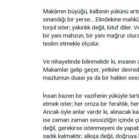
Makâmın büyüğü, kalbinin yükünü artır
sınandığı bir yerse… Elindekine mahk
torpil ister; yakınlık değil, lütuf diler
bir yanı mahzun, bir yanı mağrur olurs
teslim etmekle ölçülür.
Ve nihayetinde bilinmelidir ki, insanın 
Makamlar gelip geçer, yetkiler devred
mazlumun duası ya da bir hakkın sessiz
İnsan bazen bir vazifenin yüküyle tartı
etmek ister; her omza bir ferahlık, h
Ancak öyle anlar vardır ki, alınacak kara
ise zaman zaman sessizliğin içinde çığ
değil, gerekirse istenmeyeni de yapab
sadık kalmaktır; alkışa değil, doğruya 