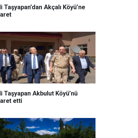
li Taşyapan’dan Akçalı Köyü’ne
yaret
li Taşyapan Akbulut Köyü’nü
aret etti