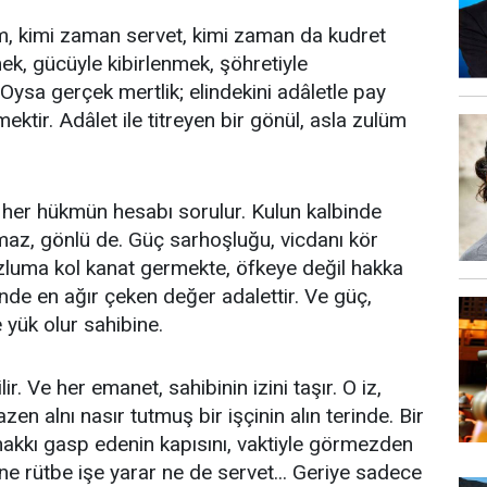
m, kimi zaman servet, kimi zaman da kudret
mek, gücüyle kibirlenmek, şöhretiyle
 Oysa gerçek mertlik; elindekini adâletle pay
tir. Adâlet ile titreyen bir gönül, asla zulüm
n, her hükmün hesabı sorulur. Kulun kalbinde
az, gönlü de. Güç sarhoşluğu, vicdanı kör
zluma kol kanat germekte, öfkeye değil hakka
inde en ağır çeken değer adalettir. Ve güç,
 yük olur sahibine.
r. Ve her emanet, sahibinin izini taşır. O iz,
zen alnı nasır tutmuş bir işçinin alın terinde. Bir
hakkı gasp edenin kapısını, vaktiyle görmezden
, ne rütbe işe yarar ne de servet... Geriye sadece