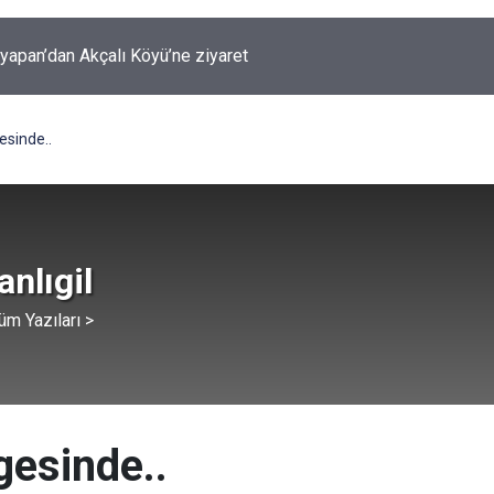
şyapan’dan Akçalı Köyü’ne ziyaret
şyapan Akbulut Köyü’nü ziyaret etti
esinde..
anlıgil
üm Yazıları >
gesinde..