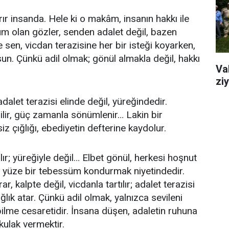
ır insanda. Hele ki o makâm, insanın hakkı ile
ûm olan gözler, senden adalet değil, bazen
. Ve sen, vicdan terazisine her bir isteği koyarken,
un. Çünkü adil olmak; gönül almakla değil, hakkı
Va
ziy
adalet terazisi elinde değil, yüreğindedir.
ilir, güç zamanla sönümlenir… Lakin bir
 çığlığı, ebediyetin defterine kaydolur.
lır; yüreğiyle değil… Elbet gönül, herkesi hoşnut
er yüze bir tebessüm kondurmak niyetindedir.
r, kalpte değil, vicdanla tartılır; adalet terazisi
lık atar. Çünkü adil olmak, yalnızca sevileni
ilme cesaretidir. İnsana düşen, adaletin ruhuna
kulak vermektir.