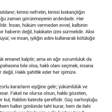
ıldanır; kimisi nefretin, kimisi kıskançlığın
oğu zaman görünmeyenin ardındadır. Her
ildir. İnsan, hüküm vermeden evvel, kalbinin
r haberin değil, hakikatin izini sürmelidir. Aksi
ür, ve insan, iyiliğin adını kullanarak kötülüğe
ük emanet kalptir; ama en ağır sorumluluk da
pahasına bile olsa, haklı olanı seçmek, insana
 değil, Hakk şahitlik eder her işimize.
rlu kararların eşiğine gelir; yükümlülük ve
asar. Fakat ne olursa olsun, hakkı gözeten,
 kul, Rabbin katında şereflidir. Güç sarhoşluğu
e; hem halkın gönlünde taht kurar, hem de ilahi