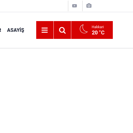
Hakkari
R
ASAYIŞ
20 °C