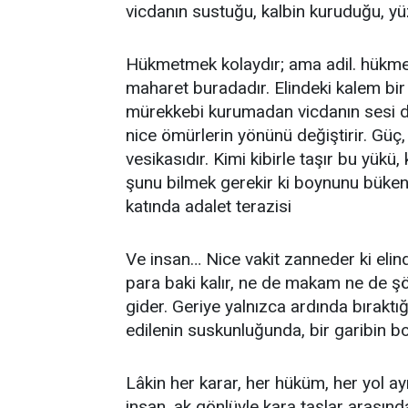
vicdanın sustuğu, kalbin kuruduğu, yüz
Hükmetmek kolaydır; ama adil. hükmetm
maharet buradadır. Elindeki kalem bir 
mürekkebi kurumadan vicdanın sesi duy
nice ömürlerin yönünü değiştirir. Güç
vesikasıdır. Kimi kibirle taşır bu yükü
şunu bilmek gerekir ki boynunu büken
katında adalet terazisi
Ve insan… Nice vakit zanneder ki elind
para baki kalır, ne de makam ne de şö
gider. Geriye yalnızca ardında bıraktığ
edilenin suskunluğunda, bir garibin 
Lâkin her karar, her hüküm, her yol ay
insan, ak gönlüyle kara taşlar arasında 