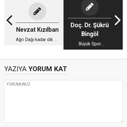
Doç. Dr. Şükrü
Nevzat Kızılban
Bingöl
Ağrı Dağı kadar dik ve
Büyük Spor
yüce bir irade
Organizasyonlarının
Kent Ekonomisine
Etkileri: İstanbul
YAZIYA
YORUM KAT
Örneği