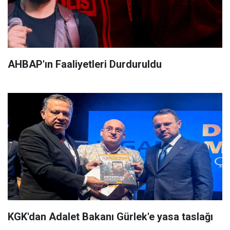
AHBAP'ın Faaliyetleri Durduruldu
KGK'dan Adalet Bakanı Gürlek'e yasa taslağı