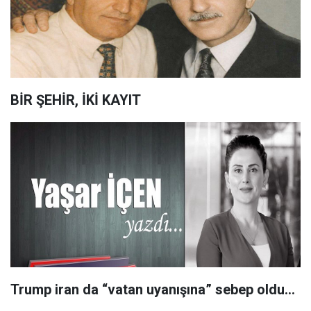
BİR ŞEHİR, İKİ KAYIT
Trump iran da “vatan uyanışına” sebep oldu…