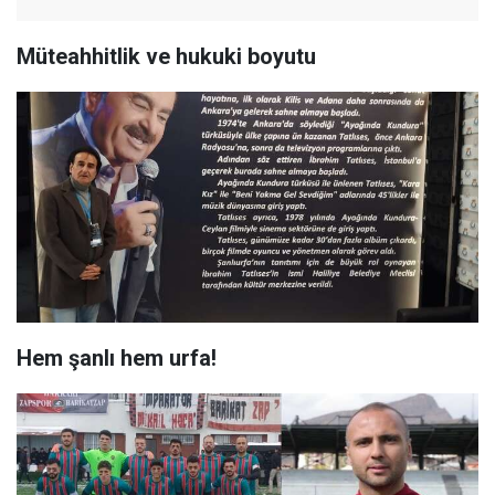
Müteahhitlik ve hukuki boyutu
Hem şanlı hem urfa!