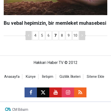
Bu vebal hepimizin, bir memleket muhasebesi
4
5
6
7
8
9
10
Hakkari Haber TV © 2012
Anasayfa
Künye
İletişim
Gizlilik İlkeleri
Sitene Ekle
CM Bilişim